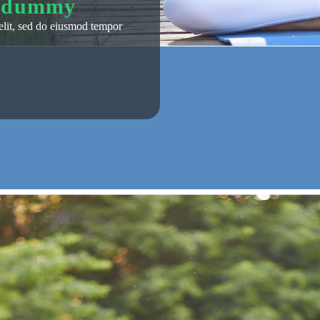
y dummy
elit, sed do eiusmod tempor