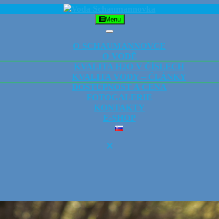
Menu
Menu
O SCHAUMANNOVCE
O VODĚ
KVALITA H2O V ČÍSLECH
KVALITA VODY – ČLÁNKY
DOSTUPNOST A CENA
FOTOGALERIE
KONTAKTY
E-SHOP
CLOSE
BUTTON