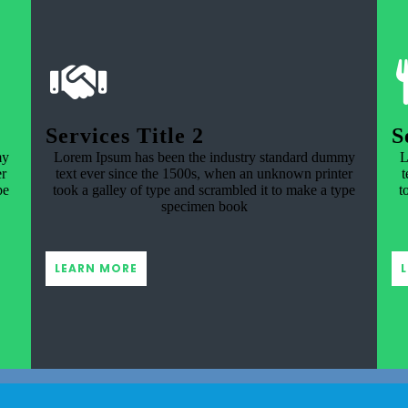
Services Title 2
S
my
Lorem Ipsum has been the industry standard dummy
L
er
text ever since the 1500s, when an unknown printer
t
pe
took a galley of type and scrambled it to make a type
t
specimen book
LEARN MORE