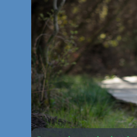
Nutné
cookies
Tyto
soubory
cookie
nejsou
volitelné.
Jsou
potřeba
pro
správné
fungování
webu.
Statistické
Abychom
mohli zlepšit
funkčnost a
strukturu
webu na