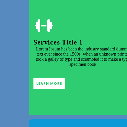
Services Title 1
Lorem Ipsum has been the industry standard dum
text ever since the 1500s, when an unknown print
took a galley of type and scrambled it to make a ty
specimen book
LEARN MORE