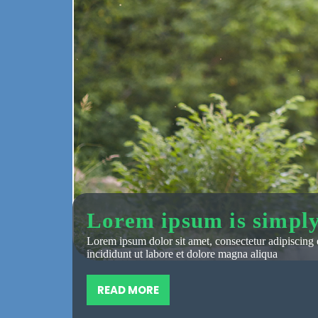
Marketing
Sdílením svých
zájmů a chování
při návštěvě
našich stránek
zvyšujete šanci na
zobrazení
personalizovaného
obsahu a nabídek.
Lorem ipsum is simp
Lorem ipsum dolor sit amet, consectetur adipiscing 
incididunt ut labore et dolore magna aliqua
READ MORE