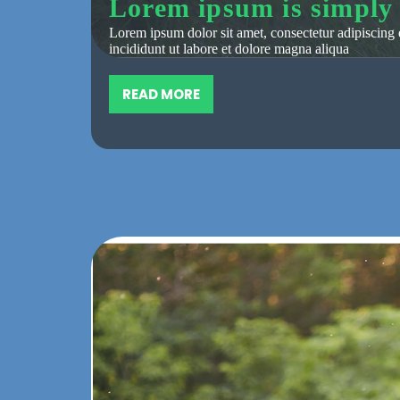
Lorem ipsum is simpl
základě
Lorem ipsum dolor sit amet, consectetur adipiscing 
toho, jak je
incididunt ut labore et dolore magna aliqua
web
používán.
READ MORE
Zkušenosti
Aby naše
webové
stránky
fungovaly
při vaší
návštěvě co
nejlépe.
Pokud tyto
cookies
odmítnete,
některé
funkce z
webu zmizí.