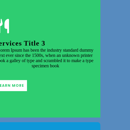
ervices Title 3
orem Ipsum has been the industry standard dummy
ext ever since the 1500s, when an unknown printer
ook a galley of type and scrambled it to make a type
specimen book
LEARN MORE