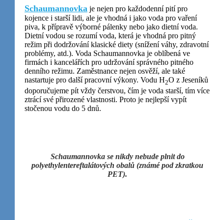
Schaumannovka
je nejen pro každodenní pití pro
kojence i starší lidi, ale je vhodná i jako voda pro vaření
Marketing
piva, k přípravě výborné pálenky nebo jako dietní voda.
Sdílením svých
Dietní vodou se rozumí voda, která je vhodná pro pitný
zájmů a chování
režim při dodržování klasické diety (snížení váhy, zdravotní
při návštěvě
problémy, atd.). Voda Schaumannovka je oblíbená ve
firmách i kancelářích pro udržování správného pitného
našich stránek
denního režimu. Zaměstnance nejen osvěží, ale také
zvyšujete šanci na
nastartuje pro další pracovní výkony. Vodu H
O z Jeseníků
2
zobrazení
doporučujeme pít vždy čerstvou, čím je voda starší, tím více
personalizovaného
ztrácí své přirozené vlastnosti. Proto je nejlepší vypít
obsahu a nabídek.
stočenou vodu do 5 dnů.
Schaumannovka se nikdy nebude plnit do
polyethylentereftalátových obalů (známé pod zkratkou
PET).