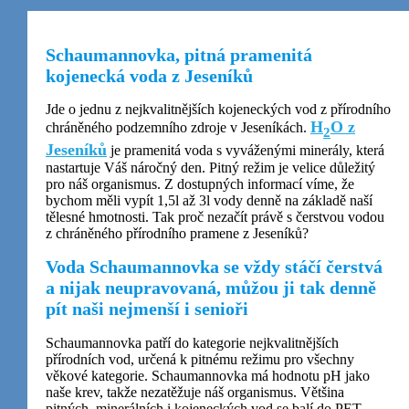
CLOSE
BUTTON
Nutné
Schaumannovka, pitná pramenitá
cookies
kojenecká voda z Jeseníků
Tyto
soubory
Jde o jednu z nejkvalitnějších kojeneckých vod z přírodního
cookie
H
O z
chráněného podzemního zdroje v Jeseníkách.
nejsou
2
volitelné.
Jeseníků
je pramenitá voda s vyváženými minerály, která
Jsou
nastartuje Váš náročný den. Pitný režim je velice důležitý
potřeba
pro náš organismus. Z dostupných informací víme, že
pro
bychom měli vypít 1,5l až 3l vody denně na základě naší
správné
tělesné hmotnosti. Tak proč nezačít právě s čerstvou vodou
fungování
z chráněného přírodního pramene z Jeseníků?
webu.
Voda Schaumannovka se vždy stáčí čerstvá
a nijak neupravovaná, můžou ji tak denně
Statistické
pít naši nejmenší i senioři
Abychom
Schaumannovka patří do kategorie nejkvalitnějších
mohli zlepšit
přírodních vod, určená k pitnému režimu pro všechny
funkčnost a
věkové kategorie. Schaumannovka má hodnotu pH jako
strukturu
naše krev, takže nezatěžuje náš organismus. Většina
webu na
pitných, minerálních i kojeneckých vod se balí do PET