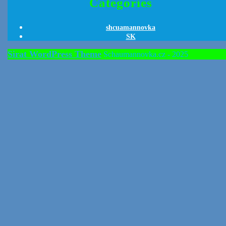
Categories
shcuamannovka
SK
Sirat WordPress Theme
Schaumannovka.cz - 2025
Scroll
Up