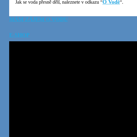
O Vodě
Jak se voda přesně dělí, naleznete v odkazu “
“.
MÁM ZÁJEM O VODU
E-SHOP