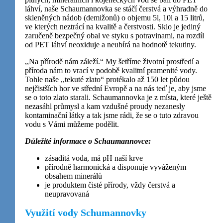
základě
láhví, naše Schaumannovka se stáčí čerstvá a výhradně do
skleněných nádob (demižonů) o objemu 5l, 10l a 15 litrů,
toho, jak je
ve kterých neztrácí na kvalitě a čerstvosti. Sklo je jediný
web
zaručeně bezpečný obal ve styku s potravinami, na rozdíl
používán.
od PET láhví neoxiduje a neubírá na hodnotě tekutiny.
,,Na přírodě nám záleží.“ My šetříme životní prostředí a
příroda nám to vrací v podobě kvalitní pramenité vody.
Zkušenosti
Tohle naše ,,tekuté zlato“ protékalo až 150 let půdou
Aby naše
nejčistších hor ve střední Evropě a na nás teď je, aby jsme
webové
se o toto zlato starali. Schaumannovka je z místa, které ještě
stránky
nezasáhl průmysl a kam vzdušné proudy nezanesly
kontaminační látky a tak jsme rádi, že se o tuto zdravou
fungovaly
vodu s Vámi můžeme podělit.
při vaší
návštěvě co
Důležité informace o Schaumannovce:
nejlépe.
Pokud tyto
zásaditá voda, má pH naší krve
přírodně harmonická a disponuje vyváženým
cookies
obsahem minerálů
odmítnete,
je produktem čisté přírody, vždy čerstvá a
některé
neupravovaná
funkce z
webu zmizí.
Využití vody Schumannovky