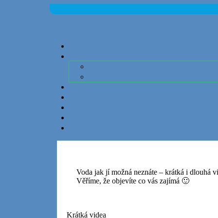
Skip
to
content
Voda jak jí možná neznáte – krátká i dlouhá v
Věříme, že objevíte co vás zajímá 🙂
Krátká videa