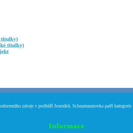
titulky)
ké titulky)
jekt
odzemního zdroje v podhůří Jeseníků. Schaumannovka patří kategorie n
Informace