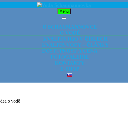
Menu
Menu
O SCHAUMANNOVCE
O VODĚ
KVALITA H2O V ČÍSLECH
KVALITA VODY – ČLÁNKY
DOSTUPNOST A CENA
FOTOGALERIE
KONTAKTY
E-SHOP
CLOSE
BUTTON
idea o vodě