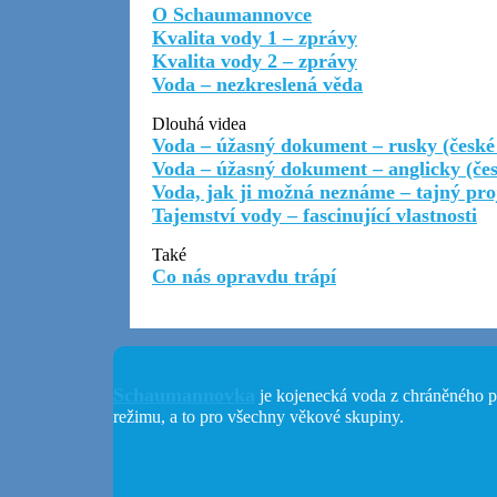
O Schaumannovce
Kvalita vody 1 – zprávy
Nutné
Kvalita vody 2 – zprávy
cookies
Voda – nezkreslená věda
Tyto
soubory
Dlouhá videa
cookie
Voda – úžasný dokument – rusky (české 
nejsou
Voda – úžasný dokument – anglicky (čes
volitelné.
Voda, jak ji možná neznáme – tajný pro
Jsou
Tajemství vody – fascinující vlastnosti
potřeba
pro
Také
správné
Co nás opravdu trápí
fungování
webu.
Statistické
Schaumannovka
je kojenecká voda z chráněného p
Abychom
režimu, a to pro všechny věkové skupiny.
mohli zlepšit
funkčnost a
strukturu
webu na